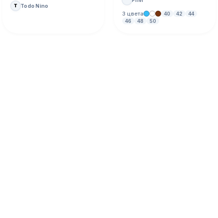
Todo Nino
T
3 цвета
40
42
44
46
48
50