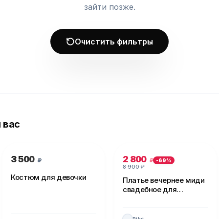
зайти позже.
Очистить фильтры
 вас
3 500
2 800
₽
₽
-
69
%
8 900
₽
Костюм для девочки
Платье вечернее миди
свадебное для
невесты
Pilvi