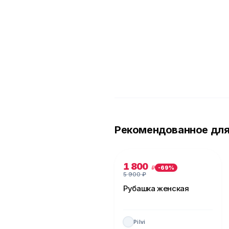
Рекомендованное для
1 800
₽
-
69
%
5 900
₽
Рубашка женская
Pilvi