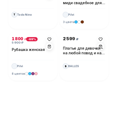
миди свадебное для
невесты
Todo Nino
Pilvi
T
3 цвета
Фото 1 из 5
Фото 1 из 1
1 800
2 599
₽
₽
-
69
%
5 900
₽
Платье для девочки -
Рубашка женская
на любой повод и на
каждый день!
Pilvi
BALLES
B
8 цветов