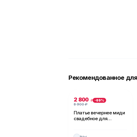
Рекомендованное для
2 800
₽
-
69
%
8 900
₽
Платье вечернее миди
свадебное для
невесты
Pilvi