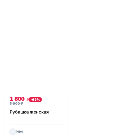
1 800
₽
-
69
%
5 900
₽
Рубашка женская
Pilvi