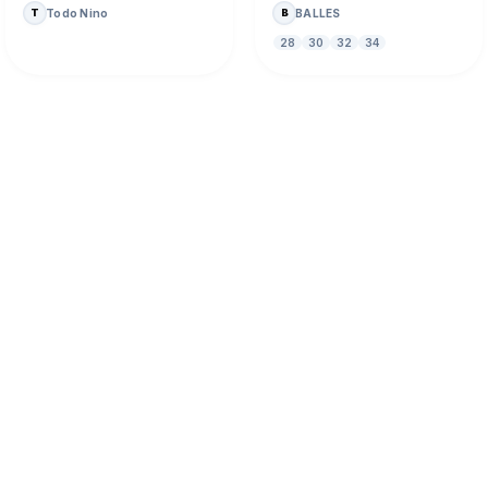
Todo Nino
BALLES
T
B
28
30
32
34