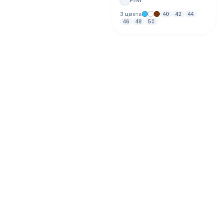
3 цвета
40
42
44
46
48
50