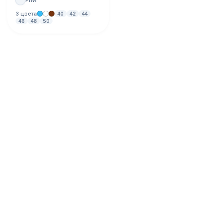
3 цвета
40
42
44
46
48
50