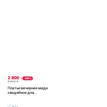
2 800
₽
-
69
%
8 900
₽
Платье вечернее миди
свадебное для
невесты
Pilvi