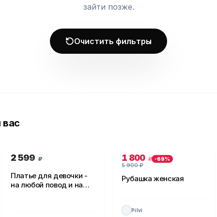
зайти позже.
Очистить фильтры
 вас
2 599
1 800
₽
₽
-
69
%
5 900
₽
Платье для девочки -
Рубашка женская
на любой повод и на
каждый день!
Pilvi