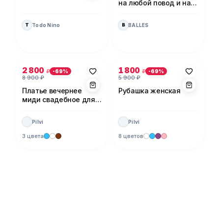
на любой повод и на
каждый день!
Todo Nino
BALLES
T
B
Фото 1 из 5
Фото 1 из 5
2 800
1 800
₽
₽
-
69
%
-
69
%
8 900
₽
5 900
₽
Платье вечернее
Рубашка женская
миди свадебное для
невесты
Pilvi
Pilvi
3 цвета
8 цветов