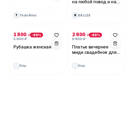
на любой повод и на
каждый день!
Todo Nino
BALLES
T
B
Фото 1 из 5
Фото 1 из 5
1 800
2 800
₽
₽
-
69
%
-
69
%
5 900
₽
8 900
₽
Рубашка женская
Платье вечернее
миди свадебное для
невесты
Pilvi
Pilvi