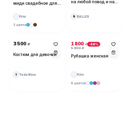
на любой повод и на
миди свадебное для
каждый день!
невесты
Pilvi
BALLES
B
3 цвета
Фото 1 из 1
Фото 1 из 5
3 500
1 800
₽
₽
-
69
%
5 900
₽
Костюм для девочки
Рубашка женская
Todo Nino
Pilvi
T
8 цветов