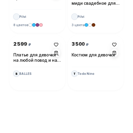
миди свадебное для
невесты
Pilvi
Pilvi
8 цветов
3 цвета
Фото 1 из 1
Фото 1 из 1
2 599
3 500
₽
₽
Платье для девочки -
Костюм для девочки
на любой повод и на
каждый день!
BALLES
Todo Nino
B
T