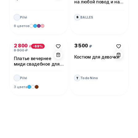
на любой повод и на
каждый день!
Pilvi
BALLES
B
8 цветов
Фото 1 из 5
Фото 1 из 1
2 800
3 500
₽
₽
-
69
%
8 900
₽
Костюм для девочки
Платье вечернее
миди свадебное для
невесты
Pilvi
Todo Nino
T
3 цвета