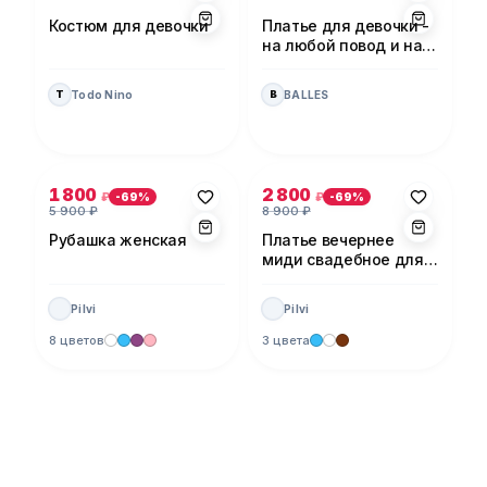
Костюм для девочки
Платье для девочки -
на любой повод и на
каждый день!
Todo Nino
BALLES
T
B
Фото 1 из 5
Фото 1 из 5
1 800
2 800
₽
₽
-
69
%
-
69
%
5 900
₽
8 900
₽
Рубашка женская
Платье вечернее
миди свадебное для
невесты
Pilvi
Pilvi
8 цветов
3 цвета