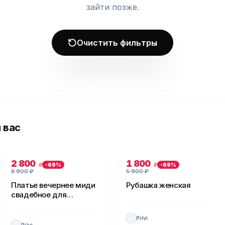
зайти позже.
Очистить фильтры
 вас
2 800
1 800
₽
₽
-
69
%
-
69
%
8 900
₽
5 900
₽
Платье вечернее миди
Рубашка женская
свадебное для
невесты
Pilvi
Pilvi