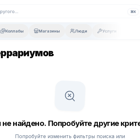
⌘
K
Коллабы
Магазины
Люди
Услуги
еррариумов
 не найдено. Попробуйте другие крите
Попробуйте изменить фильтры поиска или