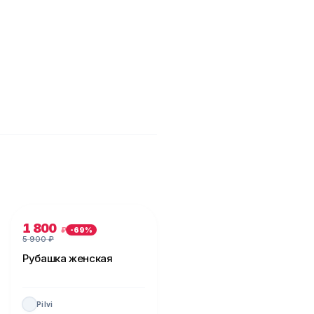
1 800
₽
-
69
%
5 900
₽
Рубашка женская
Pilvi