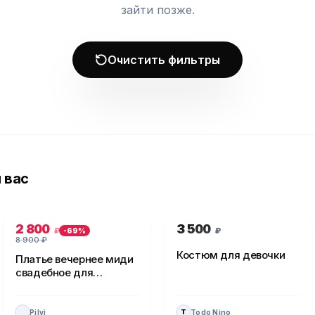
зайти позже.
Очистить фильтры
 вас
2 800
3 500
₽
₽
-
69
%
8 900
₽
Костюм для девочки
Платье вечернее миди
свадебное для
невесты
Pilvi
Todo Nino
T