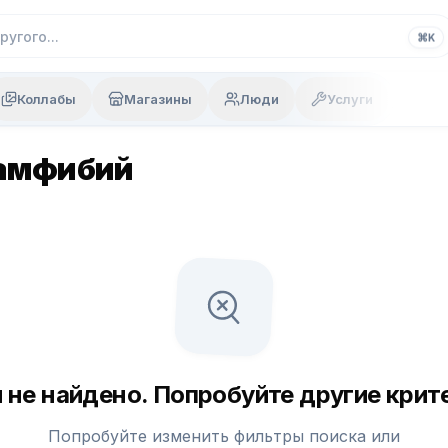
⌘
K
Коллабы
Магазины
Люди
Услуги
 амфибий
 не найдено. Попробуйте другие крите
Попробуйте изменить фильтры поиска или