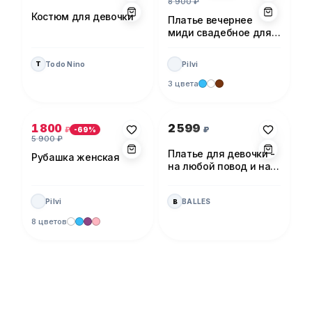
8 900
₽
Костюм для девочки
Платье вечернее
миди свадебное для
невесты
Todo Nino
Pilvi
T
3 цвета
Фото 1 из 5
Фото 1 из 1
1 800
2 599
₽
₽
-
69
%
5 900
₽
Платье для девочки -
Рубашка женская
на любой повод и на
каждый день!
Pilvi
BALLES
B
8 цветов