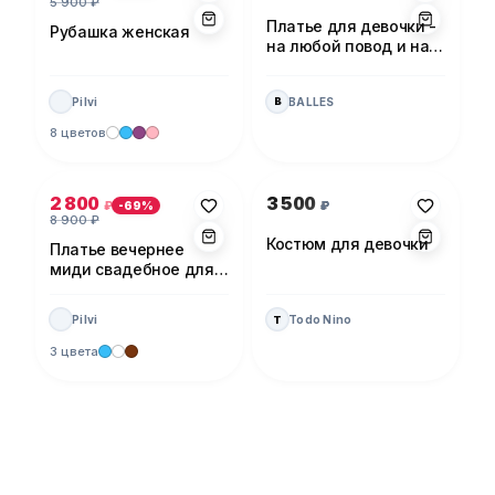
5 900
₽
Платье для девочки -
Рубашка женская
на любой повод и на
каждый день!
Pilvi
BALLES
B
8 цветов
Фото 1 из 5
Фото 1 из 1
2 800
3 500
₽
₽
-
69
%
8 900
₽
Костюм для девочки
Платье вечернее
миди свадебное для
невесты
Pilvi
Todo Nino
T
3 цвета