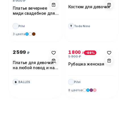
8 900
₽
Костюм для девочки
Платье вечернее
миди свадебное для
невесты
Pilvi
Todo Nino
T
3 цвета
Фото 1 из 1
Фото 1 из 5
2 599
1 800
₽
₽
-
69
%
5 900
₽
Платье для девочки -
Рубашка женская
на любой повод и на
каждый день!
BALLES
Pilvi
B
8 цветов