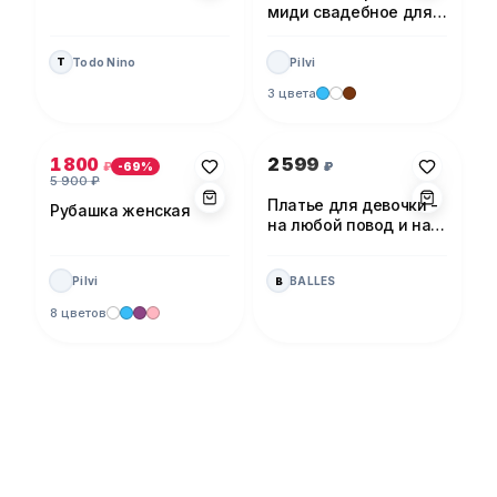
миди свадебное для
невесты
Todo Nino
Pilvi
T
3 цвета
Фото 1 из 5
Фото 1 из 1
1 800
2 599
₽
₽
-
69
%
5 900
₽
Платье для девочки -
Рубашка женская
на любой повод и на
каждый день!
Pilvi
BALLES
B
8 цветов