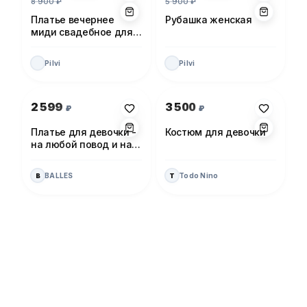
8 900
₽
5 900
₽
Платье вечернее
Рубашка женская
миди свадебное для
невесты
Pilvi
Pilvi
Фото 1 из 1
Фото 1 из 1
2 599
3 500
₽
₽
Платье для девочки -
Костюм для девочки
на любой повод и на
каждый день!
BALLES
Todo Nino
B
T