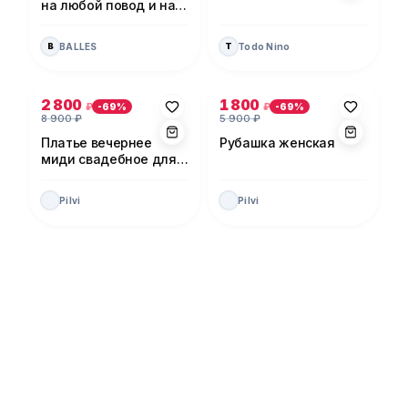
на любой повод и на
каждый день!
BALLES
Todo Nino
B
T
Фото 1 из 5
Фото 1 из 5
2 800
1 800
₽
₽
-
69
%
-
69
%
8 900
₽
5 900
₽
Платье вечернее
Рубашка женская
миди свадебное для
невесты
Pilvi
Pilvi