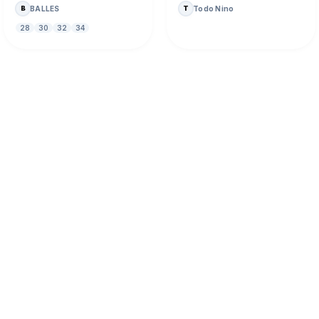
BALLES
Todo Nino
B
T
28
30
32
34