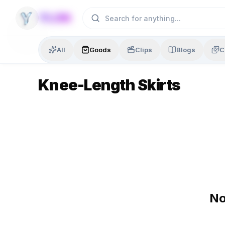
Skip to content
YLON
All
Goods
Clips
Blogs
C
Knee-Length Skirts
No