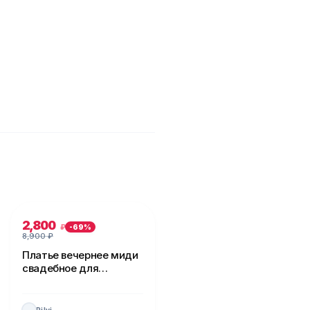
2,800
₽
-
69
%
8,900
₽
Платье вечернее миди
свадебное для
невесты
Pilvi