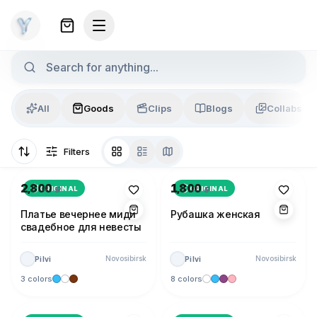
Skip to content
Search
All
Goods
Clips
Blogs
Collabs
Filters
Photo 1 of 5
Photo 1 of 5
2,800
1,800
ORIGINAL
ORIGINAL
₽
₽
Платье вечернее миди
Рубашка женская
свадебное для невесты
Novosibirsk
Novosibirsk
Pilvi
Pilvi
3 colors
8 colors
Photo 1 of 1
Photo 1 of 1