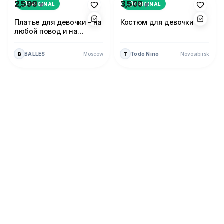
2,599
3,500
ORIGINAL
ORIGINAL
₽
₽
Платье для девочки - на
Костюм для девочки
любой повод и на
каждый день!
Moscow
Novosibirsk
BALLES
Todo Nino
B
T