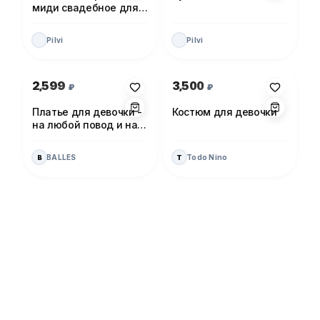
миди свадебное для
невесты
Pilvi
Pilvi
Photo 1 of 1
Photo 1 of 1
2,599
3,500
₽
₽
Платье для девочки -
Костюм для девочки
на любой повод и на
каждый день!
BALLES
Todo Nino
B
T