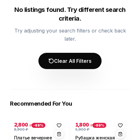
No listings found. Try different search
criteria.
Try adjusting your search filters or check back
later.
Clear All Filters
Recommended For You
Photo 1 of 5
Photo 1 of 5
2,800
1,800
₽
₽
-
69
%
-
69
%
8,900
₽
5,900
₽
Платье вечернее
Рубашка женская