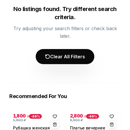
No listings found. Try different search
criteria.
Try adjusting your search filters or check back
later.
Clear All Filters
Recommended For You
Photo 1 of 5
Photo 1 of 5
1,800
2,800
₽
₽
-
69
%
-
69
%
5,900
₽
8,900
₽
Рубашка женская
Платье вечернее