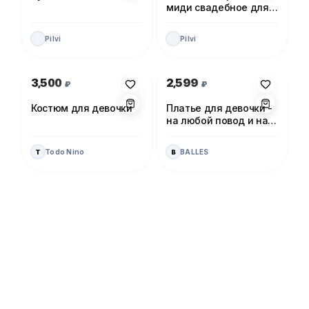
миди свадебное для
невесты
Pilvi
Pilvi
Photo 1 of 1
Photo 1 of 1
3,500
2,599
₽
₽
Костюм для девочки
Платье для девочки -
на любой повод и на
каждый день!
Todo Nino
BALLES
T
B