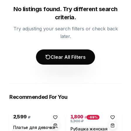
No listings found. Try different search
criteria.
Try adjusting your search filters or check back
later.
Clear All Filters
Recommended For You
Photo 1 of 1
Photo 1 of 5
2,599
1,800
₽
₽
-
69
%
5,900
₽
Платье для девочки -
Рубашка женская