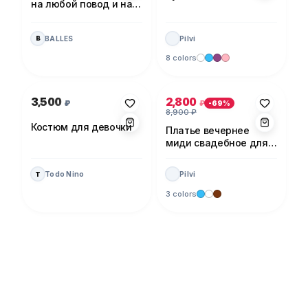
на любой повод и на
каждый день!
BALLES
Pilvi
B
8 colors
Photo 1 of 1
Photo 1 of 5
3,500
2,800
₽
₽
-
69
%
8,900
₽
Костюм для девочки
Платье вечернее
миди свадебное для
невесты
Todo Nino
Pilvi
T
3 colors