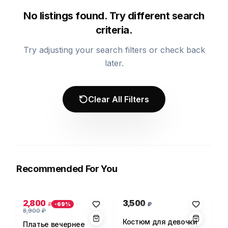
No listings found. Try different search
criteria.
Try adjusting your search filters or check back
later.
Clear All Filters
Recommended For You
Photo 1 of 5
Photo 1 of 1
2,800
3,500
₽
₽
-
69
%
8,900
₽
Костюм для девочки
Платье вечернее