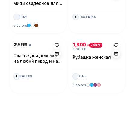
миди свадебное для
невесты
Pilvi
Todo Nino
T
3 colors
Photo 1 of 1
Photo 1 of 5
2,599
1,800
₽
₽
-
69
%
5,900
₽
Платье для девочки -
Рубашка женская
на любой повод и на
каждый день!
BALLES
Pilvi
B
8 colors