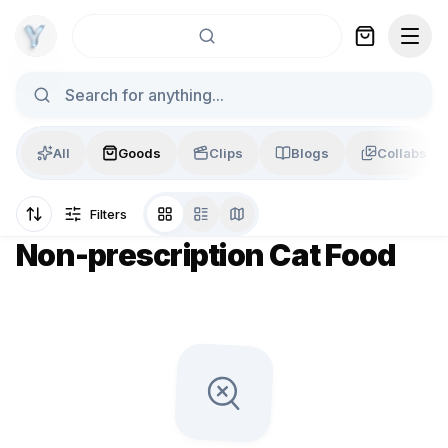
Skip to content
All
Goods
Clips
Blogs
Collabs
Filters
Non-prescription Cat Food