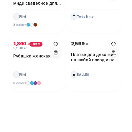
миди свадебное для
невесты
Pilvi
Todo Nino
T
3 colors
Photo 1 of 5
Photo 1 of 1
1,800
2,599
₽
₽
-
69
%
5,900
₽
Платье для девочки -
Рубашка женская
на любой повод и на
каждый день!
Pilvi
BALLES
B
8 colors