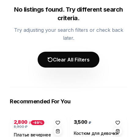
No listings found. Try different search
criteria.
Try adjusting your search filters or check back
later.
Clear All Filters
Recommended For You
Photo 1 of 5
Photo 1 of 1
2,800
3,500
₽
₽
-
69
%
8,900
₽
Костюм для девочки
Платье вечернее