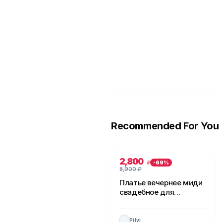
Recommended For You
2,800
₽
-
69
%
8,900
₽
Платье вечернее миди
свадебное для
невесты
Pilvi