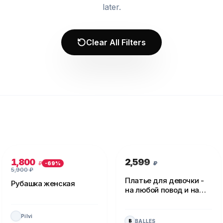
later.
Clear All Filters
1,800
2,599
₽
₽
-
69
%
5,900
₽
Платье для девочки -
Рубашка женская
на любой повод и на
каждый день!
Pilvi
BALLES
B