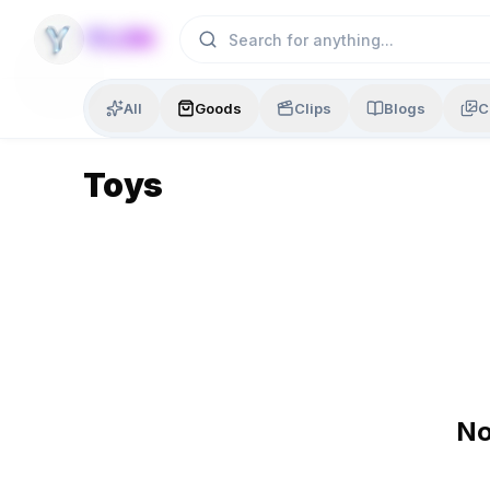
Skip to content
YLON
All
Goods
Clips
Blogs
C
Toys
No