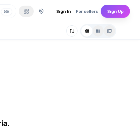
Sign In
For sellers
Sign Up
⌘
K
ia.