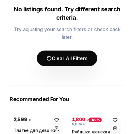
No listings found. Try different search
criteria.
Try adjusting your search filters or check back
later.
Clear All Filters
Recommended For You
Photo 1 of 1
Photo 1 of 5
2,599
1,800
₽
₽
-
69
%
5,900
₽
Платье для девочки -
Рубашка женская