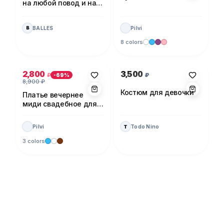
на любой повод и на
каждый день!
BALLES
Pilvi
B
8 colors
Photo 1 of 5
Photo 1 of 1
2,800
3,500
₽
₽
-
69
%
8,900
₽
Костюм для девочки
Платье вечернее
миди свадебное для
невесты
Pilvi
Todo Nino
T
3 colors