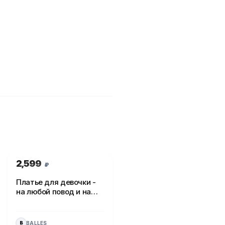
2,599
₽
Платье для девочки -
на любой повод и на
каждый день!
BALLES
B