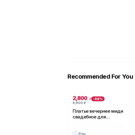
Recommended For You
2,800
₽
-
69
%
8,900
₽
Платье вечернее миди
свадебное для
невесты
Pilvi