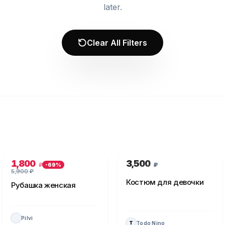
later.
Clear All Filters
1,800
3,500
₽
₽
-
69
%
5,900
₽
Костюм для девочки
Рубашка женская
Pilvi
Todo Nino
T