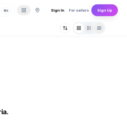
Sign In
For sellers
Sign Up
⌘
K
ia.