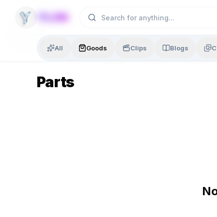
Skip to content
YLON
All
Goods
Clips
Blogs
C
Parts
No