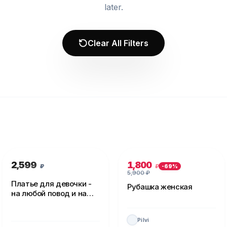
later.
Clear All Filters
2,599
1,800
₽
₽
-
69
%
5,900
₽
Платье для девочки -
Рубашка женская
на любой повод и на
каждый день!
Pilvi