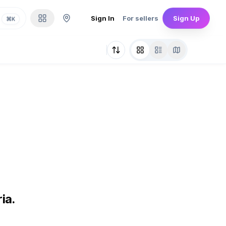
Sign In
For sellers
Sign Up
⌘
K
ia.