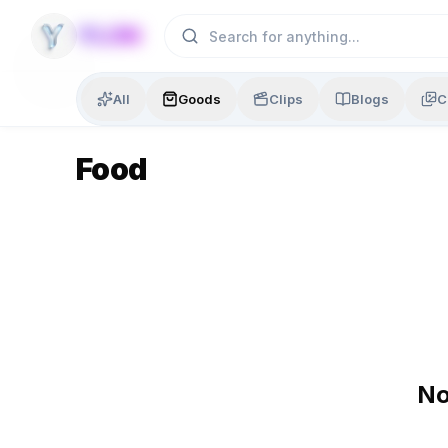
Skip to content
YLON
All
Goods
Clips
Blogs
C
Food
No