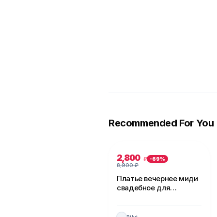
Recommended For You
2,800
₽
-
69
%
8,900
₽
Платье вечернее миди
свадебное для
невесты
Pilvi