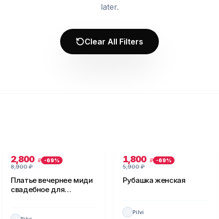
later.
Clear All Filters
2,800
1,800
₽
₽
-
69
%
-
69
%
8,900
₽
5,900
₽
Платье вечернее миди
Рубашка женская
свадебное для
невесты
Pilvi
Pilvi