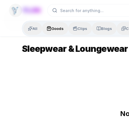
Skip to content
YLON
All
Goods
Clips
Blogs
C
Sleepwear & Loungewear
No