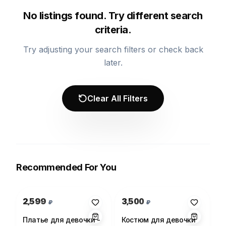
No listings found. Try different search
criteria.
Try adjusting your search filters or check back
later.
Clear All Filters
Recommended For You
Photo 1 of 1
Photo 1 of 1
2,599
3,500
₽
₽
Платье для девочки -
Костюм для девочки