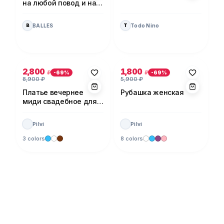
на любой повод и на
каждый день!
BALLES
Todo Nino
B
T
Photo 1 of 5
Photo 1 of 5
2,800
1,800
₽
₽
-
69
%
-
69
%
8,900
₽
5,900
₽
Платье вечернее
Рубашка женская
миди свадебное для
невесты
Pilvi
Pilvi
3 colors
8 colors