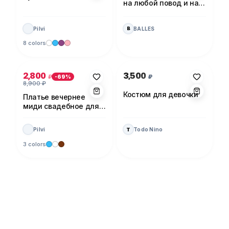
на любой повод и на
каждый день!
Pilvi
BALLES
B
8 colors
Photo 1 of 5
Photo 1 of 1
2,800
3,500
₽
₽
-
69
%
8,900
₽
Костюм для девочки
Платье вечернее
миди свадебное для
невесты
Pilvi
Todo Nino
T
3 colors