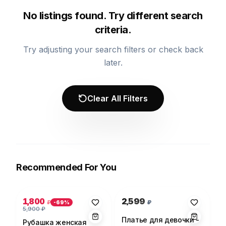
No listings found. Try different search
criteria.
Try adjusting your search filters or check back
later.
Clear All Filters
Recommended For You
Photo 1 of 5
Photo 1 of 1
1,800
2,599
₽
₽
-
69
%
5,900
₽
Платье для девочки -
Рубашка женская