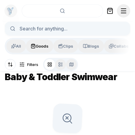
Skip to content
All
Goods
Clips
Blogs
Collabs
Filters
Baby & Toddler Swimwear