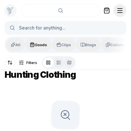
Skip to content
All
Goods
Clips
Blogs
Collabs
Filters
Hunting Clothing