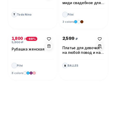
миди свадебное для
невесты
Todo Nino
Pilvi
T
3 colors
Photo 1 of 5
Photo 1 of 1
1,800
2,599
₽
₽
-
69
%
5,900
₽
Платье для девочки -
Рубашка женская
на любой повод и на
каждый день!
Pilvi
BALLES
B
8 colors