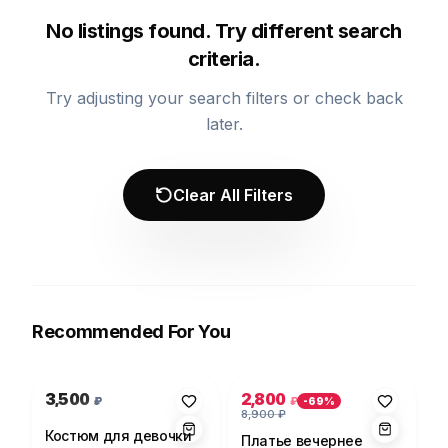
No listings found. Try different search
criteria.
Try adjusting your search filters or check back
later.
Clear All Filters
Recommended For You
Photo 1 of 1
Photo 1 of 5
3,500
2,800
₽
₽
-
69
%
8,900
₽
Костюм для девочки
Платье вечернее