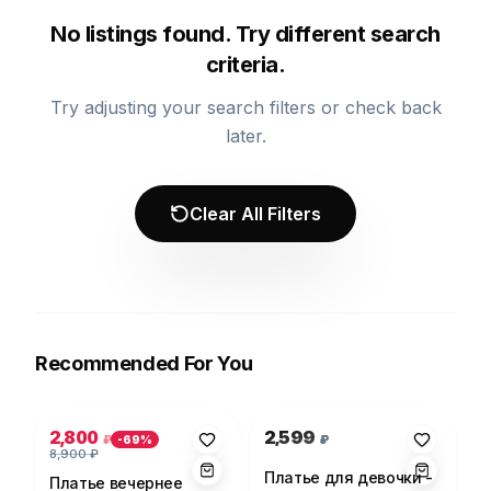
No listings found. Try different search
criteria.
Try adjusting your search filters or check back
later.
Clear All Filters
Recommended For You
Photo 1 of 5
Photo 1 of 1
2,800
2,599
₽
₽
-
69
%
8,900
₽
Платье для девочки -
Платье вечернее