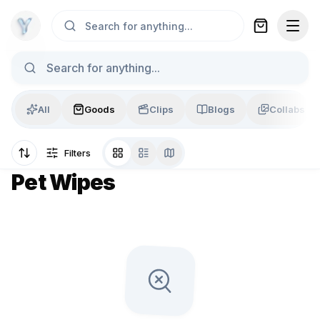
Skip to content
Search for anything...
All
Goods
Clips
Blogs
Collabs
Filters
Pet Wipes