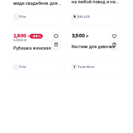
на любой повод и на
миди свадебное для
каждый день!
невесты
Pilvi
BALLES
B
Photo 1 of 5
Photo 1 of 1
1,800
3,500
₽
₽
-
69
%
5,900
₽
Костюм для девочки
Рубашка женская
Pilvi
Todo Nino
T