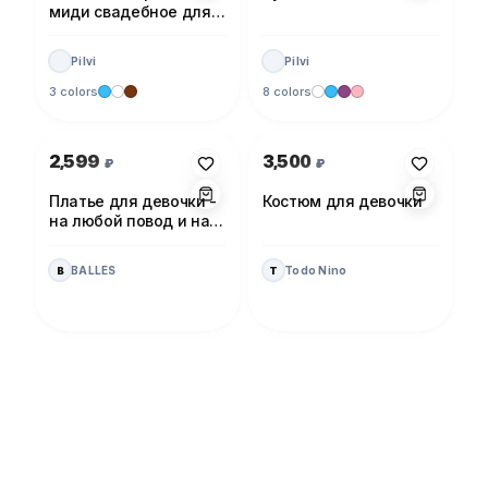
миди свадебное для
невесты
Pilvi
Pilvi
3 colors
8 colors
Photo 1 of 1
Photo 1 of 1
2,599
3,500
₽
₽
Платье для девочки -
Костюм для девочки
на любой повод и на
каждый день!
BALLES
Todo Nino
B
T