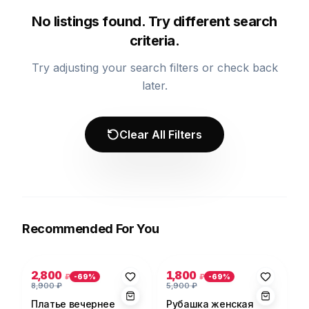
No listings found. Try different search
criteria.
Try adjusting your search filters or check back
later.
Clear All Filters
Recommended For You
Photo 1 of 5
Photo 1 of 5
2,800
1,800
₽
₽
-
69
%
-
69
%
8,900
₽
5,900
₽
Платье вечернее
Рубашка женская