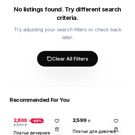
No listings found. Try different search
criteria.
Try adjusting your search filters or check back
later.
Clear All Filters
Recommended For You
Photo 1 of 5
Photo 1 of 1
2,800
2,599
₽
₽
-
69
%
8,900
₽
Платье для девочки -
Платье вечернее