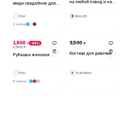
на любой повод и на
миди свадебное для
каждый день!
невесты
Pilvi
BALLES
B
3 colors
Photo 1 of 5
Photo 1 of 1
1,800
3,500
₽
₽
-
69
%
5,900
₽
Костюм для девочки
Рубашка женская
Pilvi
Todo Nino
T
8 colors